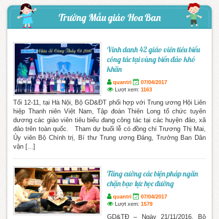
Trường Mẫu giáo Hoa Ban
Vinh danh 42 giáo viên tiêu biểu
công tác tại vùng biển đảo khó
khăn
quantri
07/04/2017
Lượt xem:
1163
Tối 12-11, tại Hà Nội, Bộ GD&ĐT phối hợp với Trung ương Hội Liên
hiệp Thanh niên Việt Nam, Tập đoàn Thiên Long tổ chức tuyên
dương các giáo viên tiêu biểu đang công tác tại các huyện đảo, xã
đảo trên toàn quốc. Tham dự buổi lễ có đồng chí Trương Thị Mai,
Ủy viên Bộ Chính trị, Bí thư Trung ương Đảng, Trưởng Ban Dân
vận [...]
Tăng cường các biện pháp ngăn
chặn bạo lực học đường
quantri
07/04/2017
Lượt xem:
1579
GD&TĐ – Ngày 21/11/2016, Bộ