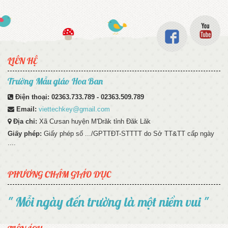
LIÊN HỆ
Trường Mẫu giáo Hoa Ban
Điện thoại:
02363.733.789 - 02363.509.789
Email:
viettechkey@gmail.com
Địa chỉ:
Xã Cưsan huyện M'Drăk tỉnh Đăk Lăk
Giấy phép:
Giấy phép số .../GPTTĐT-STTTT do Sở TT&TT cấp ngày
....
PHƯƠNG CHÂM GIÁO DỤC
" Mỗi ngày đến trường là một niềm vui "