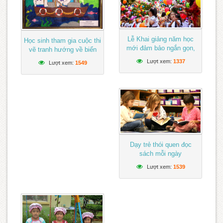
Lễ Khai giảng năm học
Học sinh tham gia cuộc thi
mới đảm bảo ngắn gọn,
vẽ tranh hướng về biển
vui tươi, lành mạnh
Đông
Lượt xem:
1337
Lượt xem:
1549
Dạy trẻ thói quen đọc
sách mỗi ngày
Lượt xem:
1539