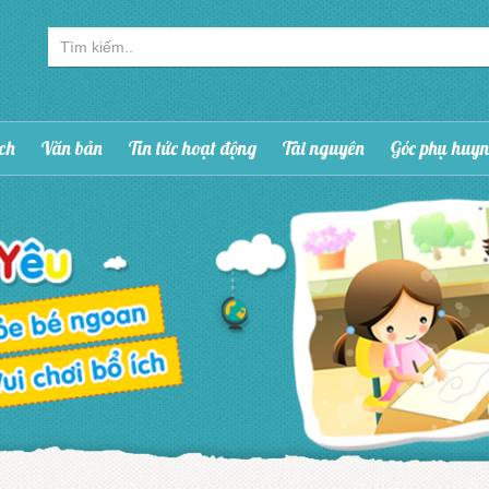
ạch
Văn bản
Tin tức hoạt động
Tài nguyên
Góc phụ huy