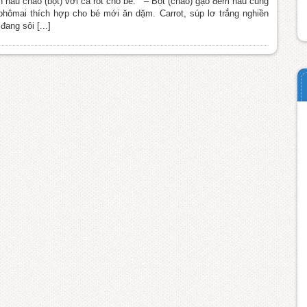
h nấu cháo (bột) với cà rốt cho bé. – Bột (cháo) gạo đem nấu cùng
 phômai thích hợp cho bé mới ăn dặm. Carrot, súp lơ trắng nghiền
đang sôi [...]