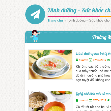
Dinh dưỡng – Sức khỏe ch
Trang chủ
Dinh dưỡng – Sức khỏe cho 
Trường M
Dinh dưỡng khi trẻ bị ốm
quantri
07/04/2017
Khi ốm, các bé thường 
của thầy thuốc, bố mẹ 
độ dinh dưỡng phù hợp 
bạn tuyệt đối không cho 
Gợi ý chế biến một số mó
quantri
07/04/2017
Cà rốt rất tốt cho bé, 