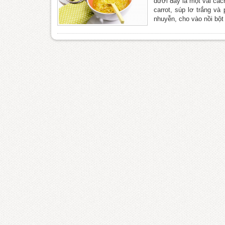
dưới đây là một vài các
carrot, súp lơ trắng và
nhuyễn, cho vào nồi bột 